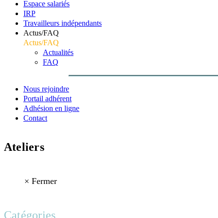
Espace salariés
IRP
Travailleurs indépendants
Actus/FAQ
Actus/FAQ
Actualités
FAQ
Nous rejoindre
Portail adhérent
Adhésion en ligne
Contact
Ateliers
Accueil
Archive par Catégorie "Ateliers"
×
Fermer
Catégories