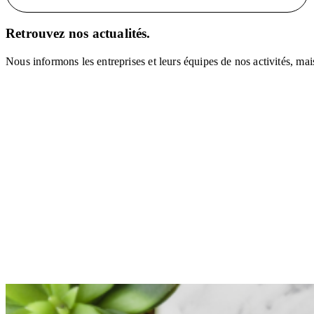
Retrouvez nos actualités.
N
o
u
s
i
n
f
o
r
m
o
n
s
l
e
s
e
n
t
r
e
p
r
i
s
e
s
e
t
l
e
u
r
s
é
q
u
i
p
e
s
d
e
n
o
s
a
c
t
i
v
i
t
é
s
,
m
a
i