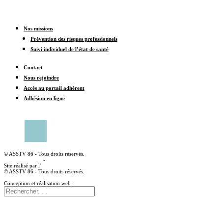
Nos missions
Prévention des risques professionnels
Suivi individuel de l’état de santé
Contact
Nous rejoindre
Accès au portail adhérent
Adhésion en ligne
CONTACTER UN CENTRE MÉDICAL
© ASSTV 86 - Tous droits réservés.
Mentions légales
-
Politique de confidentialité
Site réalisé par l'
agence web à angoulême Idealcoms
© ASSTV 86 - Tous droits réservés.
Mentions légales
-
Politique de confidentialité
Conception et réalisation web :
agence digitale idealcoms.net