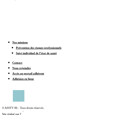
Nos missions
Prévention des risques professionnels
Suivi individuel de l’état de santé
Contact
Nous rejoindre
Accès au portail adhérent
Adhésion en ligne
CONTACTER UN CENTRE MÉDICAL
© ASSTV 86 - Tous droits réservés.
Mentions légales
-
Politique de confidentialité
Site réalisé par l'
agence web à angoulême Idealcoms