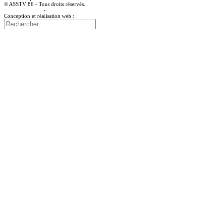
© ASSTV 86 - Tous droits réservés.
Mentions légales
-
Politique de confidentialité
Conception et réalisation web :
agence digitale idealcoms.net