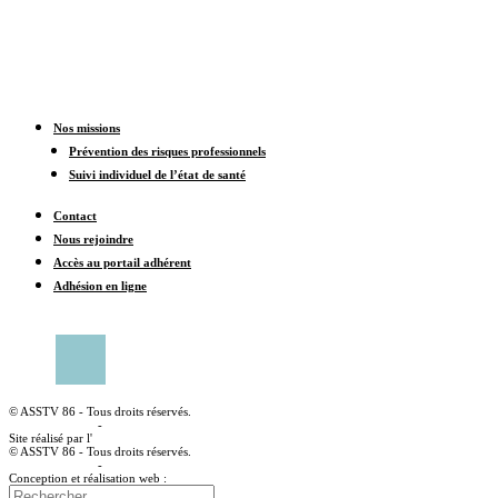
Nos missions
Prévention des risques professionnels
Suivi individuel de l’état de santé
Contact
Nous rejoindre
Accès au portail adhérent
Adhésion en ligne
CONTACTER UN CENTRE MÉDICAL
© ASSTV 86 - Tous droits réservés.
Mentions légales
-
Politique de confidentialité
Site réalisé par l'
agence web à angoulême Idealcoms
© ASSTV 86 - Tous droits réservés.
Mentions légales
-
Politique de confidentialité
Conception et réalisation web :
agence digitale idealcoms.net