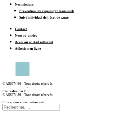
Nos missions
Prévention des risques professionnels
Suivi individuel de l’état de santé
Contact
Nous rejoindre
Accès au portail adhérent
Adhésion en ligne
CONTACTER UN CENTRE MÉDICAL
© ASSTV 86 - Tous droits réservés.
Mentions légales
-
Politique de confidentialité
Site réalisé par l'
agence web à angoulême Idealcoms
© ASSTV 86 - Tous droits réservés.
Mentions légales
-
Politique de confidentialité
Conception et réalisation web :
agence digitale idealcoms.net