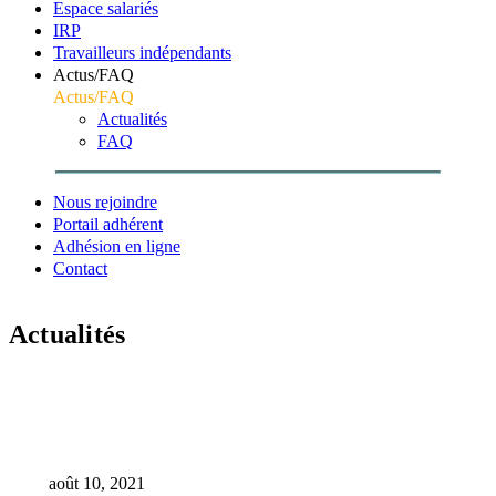
Espace salariés
IRP
Travailleurs indépendants
Actus/FAQ
Actus/FAQ
Actualités
FAQ
Nous rejoindre
Portail adhérent
Adhésion en ligne
Contact
Actualités
Accueil
Archive
COVID-19 – Protocole national de santé et sécurité en
entreprise
août 10, 2021