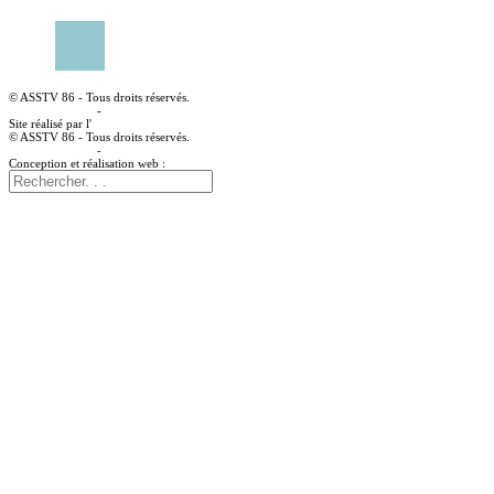
CONTACTER UN CENTRE MÉDICAL
© ASSTV 86 - Tous droits réservés.
Mentions légales
-
Politique de confidentialité
Site réalisé par l'
agence web à angoulême Idealcoms
© ASSTV 86 - Tous droits réservés.
Mentions légales
-
Politique de confidentialité
Conception et réalisation web :
agence digitale idealcoms.net