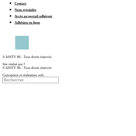
Contact
Nous rejoindre
Accès au portail adhérent
Adhésion en ligne
CONTACTER UN CENTRE MÉDICAL
© ASSTV 86 - Tous droits réservés.
Mentions légales
-
Politique de confidentialité
Site réalisé par l'
agence web à angoulême Idealcoms
© ASSTV 86 - Tous droits réservés.
Mentions légales
-
Politique de confidentialité
Conception et réalisation web :
agence digitale idealcoms.net