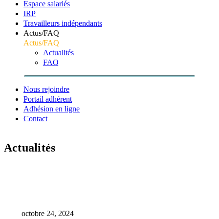
Espace salariés
IRP
Travailleurs indépendants
Actus/FAQ
Actus/FAQ
Actualités
FAQ
Nous rejoindre
Portail adhérent
Adhésion en ligne
Contact
Actualités
Accueil
Prévention
L’ASSTV va à la rencontre de ses adhérents pour
présenter son offre de service !
octobre 24, 2024