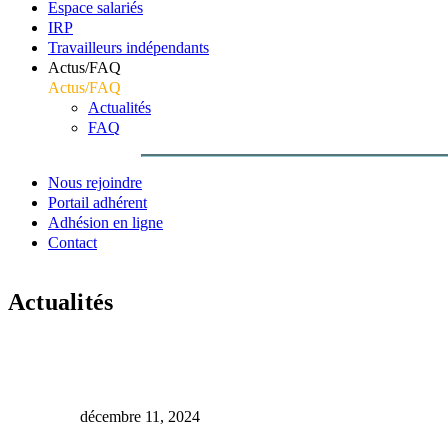
Espace salariés
IRP
Travailleurs indépendants
Actus/FAQ
Actus/FAQ
Actualités
FAQ
Nous rejoindre
Portail adhérent
Adhésion en ligne
Contact
Actualités
Accueil
Sensibilisation
Les Rencontres de la Prévention – Agenda 2025 (1er semest
décembre 11, 2024