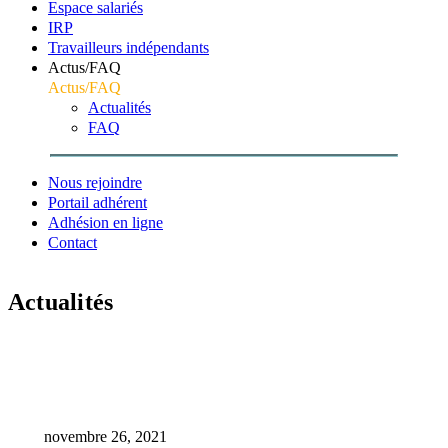
Espace salariés
IRP
Travailleurs indépendants
Actus/FAQ
Actus/FAQ
Actualités
FAQ
Nous rejoindre
Portail adhérent
Adhésion en ligne
Contact
Actualités
Accueil
Prévention
Les vendredis de la prévention – Agenda 2022 (1er
semestre)
novembre 26, 2021