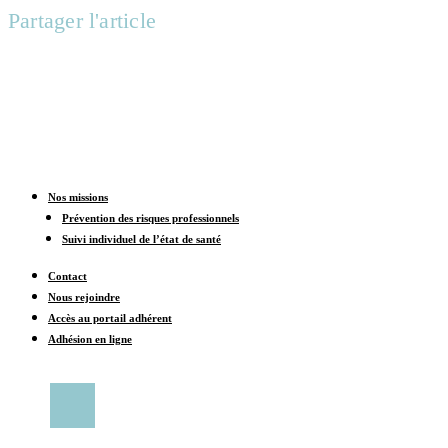
Partager l'article
Nos missions
Prévention des risques professionnels
Suivi individuel de l’état de santé
Contact
Nous rejoindre
Accès au portail adhérent
Adhésion en ligne
CONTACTER UN CENTRE MÉDICAL