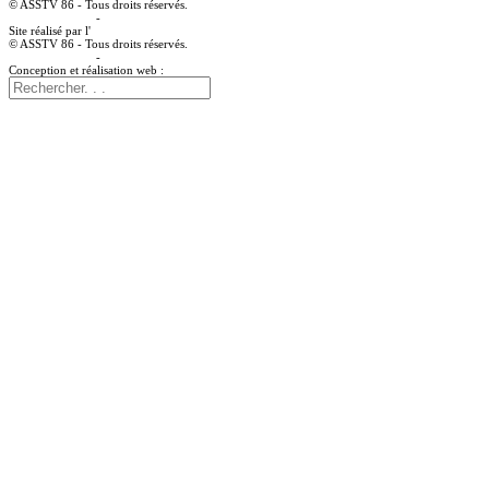
© ASSTV 86 - Tous droits réservés.
Mentions légales
-
Politique de confidentialité
Site réalisé par l'
agence web à angoulême Idealcoms
© ASSTV 86 - Tous droits réservés.
Mentions légales
-
Politique de confidentialité
Conception et réalisation web :
agence digitale idealcoms.net